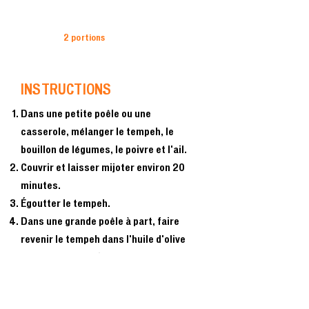
2 portions
INSTRUCTIONS
Dans une petite poêle ou une
casserole, mélanger le tempeh, le
bouillon de légumes, le poivre et l'ail.
Couvrir et laisser mijoter environ 20
minutes.
Égoutter le tempeh.
Dans une grande poêle à part, faire
revenir le tempeh dans l'huile d'olive
pendant 2 ou 3 minutes.
Ajoutez les piments, le jus de citron
vert, la sauce soja et le sucre et